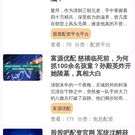
鳌拜，作为清朝三朝元老，手中掌握着
四十万精兵，深受权力的滋养，曾几度
在朝堂上风头无两，难道他真的不曾考
虑过通过武力夺取紫禁城的控制权吗？
股票配资平仓平台
为什么，他手握如此强大的....
查看：
70
分类：
配资平台
富源优配 慈禧临死前，为何
抓100余名孩童？孙殿英炸开
她陵墓，真相大白
清朝末年的一个夜晚，京城郊外的村落
沉浸在宁静之中，突然被一队手持大刀
的八旗兵打破了寂静。他们脚步轻而又
迅，悄无声息地闯入每一家院落，恶狠
富源优配
狠地踹开木门，一眼看到十....
查看：
171
分类：
免息配资
股股吧配资官网 军统沈醉获