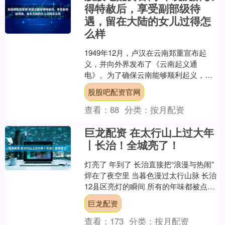
得特赦后，享受副部级待
遇，留在大陆的女儿过得怎
么样
1949年12月，卢汉在云南郑重宣布起
义，并向外界发布了《云南起义通
电》。为了确保云南能够顺利起义，并
在行动中避免国民党反动派的暗中破
股股吧配资官网
坏，卢汉进行了周密的筹划，....
查看：
88
分类：
按月配资
巨龙配资 在太行山上过大年
丨长治！全城亮了！
灯亮了 年到了 长治直接把“浪漫与热闹”
焊在了夜空里 当暮色漫过太行山脉 长治
12县区亮灯的瞬间 所有的年味都被点亮
啦 没有生硬的仪式感 只有暖乎乎的灯光
巨龙配资
接....
查看：
173
分类：
按月配资