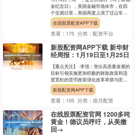
金纪念日），美国金融市场休市，在四
个交易日里，美国再度上演了过山车行
情。虽然周二（20日）因特朗普在社交
全国股票配资APP下载
媒体上发的推文而....
查看：
175
分类：
配资平台
新股配资网APP下载 新华财
经周报：1月19日至1月25日
【重点关注】 ·李强：突出高质量发展的
目标引领实施更加积极的财政政策和适
度宽松的货币政策强化改革举措与宏观
政策协同 ·最高检：从严惩治财务造假、
新股配资网APP下载
操纵市场等证券犯....
查看：
105
分类：
按月配资
在线股票配资官网 1200多吨
黄金！德议员呼吁，从美撤
回→