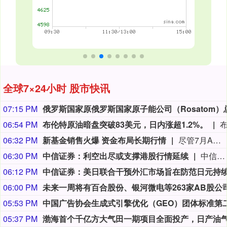
全球7×24小时 股市快讯
07:15 PM
06:54 PM
布伦特原油暗盘突破83美元，日内涨超1.2%。
06:32 PM
新基金销售火爆 资金布局长期行情
尽管7月A股市场调整，但新发基金市场却呈现出冷暖反差，多只主动权益新品募集成绩亮眼。普通投资者踊跃认购新基金的背后，是不少基金经理对于当前科技行情长周期属性的深度研判，公募普遍判断AI产业浪潮不是短期主题炒作，科技浪潮的演绎周期也远不止半年。
06:30 PM
中信证券：利空出尽或支撑港股行情延续
中信证券研报指出，近一个月恒生综指迎来业绩预期反转，中报超预期与利好预告推动全年盈利上修；而恒科指数受制于乘用车盈利分化及头部互联网平台资本开支扩张对短期利润率的压制，预期修复相对滞后。行业上，医疗保健（CXO与制药龙头驱动）、金融（券商资管与保险）、公用事业及周期运输景气上行；消费、地产及资讯科技预期遭下调。交易层面呈现资金回补超跌低位板块与交易高景气业绩动能的“双管齐下”特征。面对财报密集披露期与海内外宏观扰动，配置建议维持“红利防守+成长弹性”杠铃策略：防守端锁定高股息、低β“类债”资产；进攻端聚焦互联网巨头、双向资金加仓的机器人与生物科技，以及技术硬件与AI应用，兼顾创新药及工业金属的催化布局。
06:12 PM
06:00 PM
05:53 PM
05:37 PM