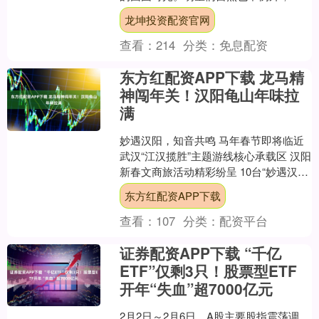
着春节的假期，他们终于可以暂时放下
龙坤投资配资官网
繁忙的工作，享受一段难得....
查看：
214
分类：
免息配资
东方红配资APP下载 龙马精
神闯年关！汉阳龟山年味拉
满
妙遇汉阳，知音共鸣 马年春节即将临近
武汉“江汉揽胜”主题游线核心承载区 汉阳
新春文商旅活动精彩纷呈 10台“妙遇汉
阳”马年新春 免费旅游观光巴士专线 （后
东方红配资APP下载
简称....
查看：
107
分类：
配资平台
证券配资APP下载 “千亿
ETF”仅剩3只！股票型ETF
开年“失血”超7000亿元
2月2日～2月6日，A股主要股指震荡调