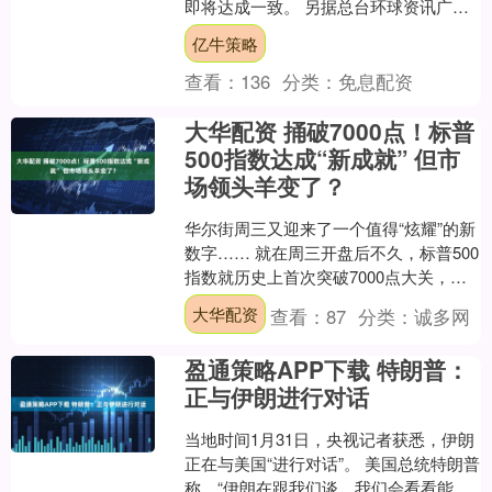
即将达成一致。 另据总台环球资讯广
播，路透社报道称，当地时间1月31日，
亿牛策略
丹麦国防大臣特勒....
查看：
136
分类：
免息配资
大华配资 捅破7000点！标普
500指数达成“新成就” 但市
场领头羊变了？
华尔街周三又迎来了一个值得“炫耀”的新
数字…… 就在周三开盘后不久，标普500
指数就历史上首次突破7000点大关，市
场上持续涌现的买盘将这一美国基准股
大华配资
查看：
87
分类：
诚多网
指推向了几....
盈通策略APP下载 特朗普：
正与伊朗进行对话
当地时间1月31日，央视记者获悉，伊朗
正在与美国“进行对话”。 美国总统特朗普
称，“伊朗在跟我们谈，我们会看看能否