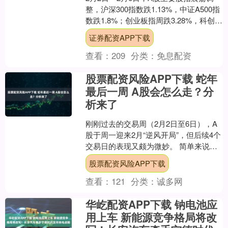
整，沪深300指数跌1.13%，中证A500指
数跌1.8%；创业板指周跌3.28%，科创
50指数大跌5.76%；港股市场同....
证券配资APP下载
查看：
209
分类：
免息配资
股票配资风险APP下载 蛇年
最后一周 A股会怎么走？分
析来了
刚刚过去的交易周（2月2日至6日），A
股于周一迎来2月“逆风开局”，但后续4个
交易日的表现又颇为微妙。 简单来说：
周一、周二，市场经历了极致恐慌后的
股票配资风险APP下载
强修复； ....
查看：
121
分类：
诚多网
华屹配资APP下载 钠电池应
用上车 新能源竞争格局将改