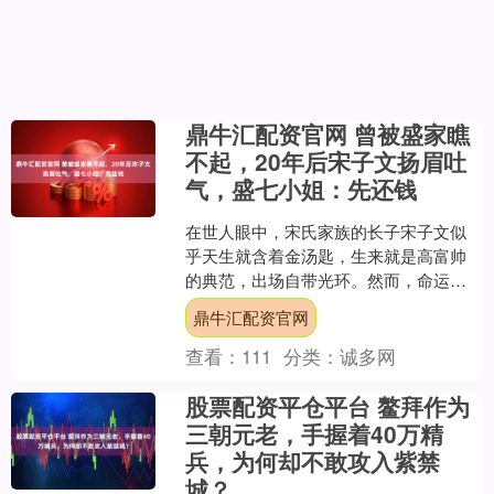
鼎牛汇配资官网 曾被盛家瞧
不起，20年后宋子文扬眉吐
气，盛七小姐：先还钱
在世人眼中，宋氏家族的长子宋子文似
乎天生就含着金汤匙，生来就是高富帅
的典范，出场自带光环。然而，命运却
开了一个不小的玩笑：他那段青涩的初
鼎牛汇配资官网
恋，不仅没有得到美满的祝....
查看：
111
分类：
诚多网
股票配资平仓平台 鳌拜作为
三朝元老，手握着40万精
兵，为何却不敢攻入紫禁
城？