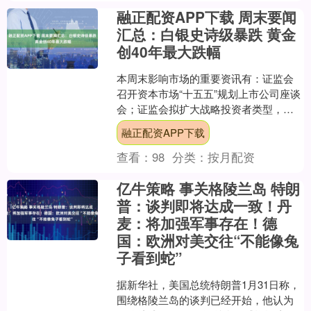
融正配资APP下载 周末要闻
汇总：白银史诗级暴跌 黄金
创40年最大跌幅
本周末影响市场的重要资讯有：证监会
召开资本市场“十五五”规划上市公司座谈
会；证监会拟扩大战略投资者类型，明
确最低持股比例要求；白银史诗级暴
融正配资APP下载
跌，黄金创40年最大跌....
查看：
98
分类：
按月配资
亿牛策略 事关格陵兰岛 特朗
普：谈判即将达成一致！丹
麦：将加强军事存在！德
国：欧洲对美交往“不能像兔
子看到蛇”
据新华社，美国总统特朗普1月31日称，
围绕格陵兰岛的谈判已经开始，他认为