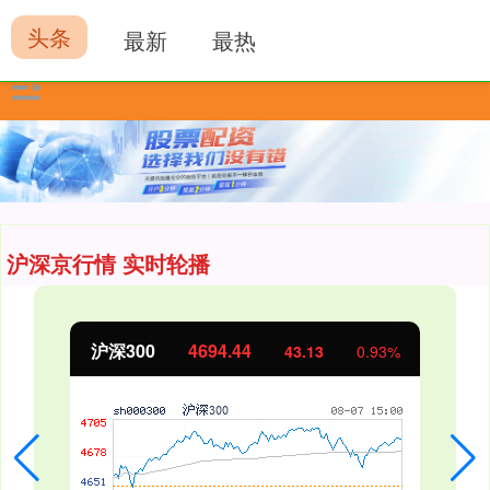
头条
最新
最热
沪深京行情 实时轮播
北证50
1134.24
11.37
1.01%