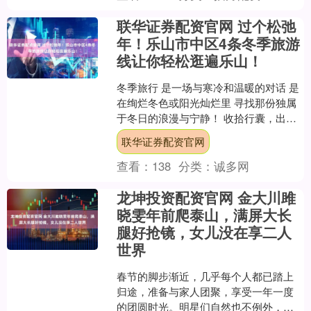
联华证券配资官网 过个松弛
年！乐山市中区4条冬季旅游
线让你轻松逛遍乐山！
冬季旅行 是一场与寒冷和温暖的对话 是
在绚烂冬色或阳光灿烂里 寻找那份独属
于冬日的浪漫与宁静！ 收拾行囊，出发
吧 嗨游嘉州 4条冬季旅游线路等你来打
联华证券配资官网
卡！ 展开剩....
查看：
138
分类：
诚多网
龙坤投资配资官网 金大川雎
晓雯年前爬泰山，满屏大长
腿好抢镜，女儿没在享二人
世界
春节的脚步渐近，几乎每个人都已踏上
归途，准备与家人团聚，享受一年一度
的团圆时光。明星们自然也不例外，趁