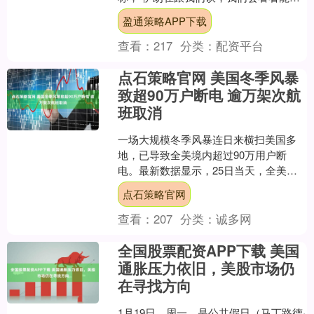
达成一些协议，否则就拭目以待。” 特朗
盈通策略APP下载
普说，美....
查看：
217
分类：
配资平台
点石策略官网 美国冬季风暴
致超90万户断电 逾万架次航
班取消
一场大规模冬季风暴连日来横扫美国多
地，已导致全美境内超过90万用户断
电。最新数据显示，25日当天，全美仍
有超过1万架次航班取消。 截至当天中
点石策略官网
午，全美超过90万用....
查看：
207
分类：
诚多网
全国股票配资APP下载 美国
通胀压力依旧，美股市场仍
在寻找方向
1月19日，周一，是公共假日（马丁路德·