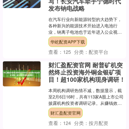
写！长安汽车牵手宁德时代
发布钠电战略
在汽车行业向新能源转型的大趋势下，
各种新兴的能源技术开始进入电池行
业，钠离子电池也于近年进入公众视
野。钠电技术凭借其低温性能、安全特
华屹配资APP下载
性和成本潜力，被业内认为是锂....
查看：
125
分类：
配资平台
财汇盈配资官网 耐普矿机突
然终止投资海外铜金银矿项
目！超100家机构现身调研！
本周机构调研热情不减，数据显示，截
至2月6日16时，共有113家A股上市公司
披露机构投资者调研记录。从赚钱效应
来看，五成机构调研公司本周股价上
财汇盈配资官网
涨，泽润新能以70....
查看：
124
分类：
按月配资